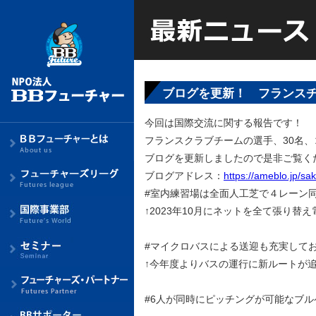
ブログを更新！ フランスチ
今回は国際交流に関する報告です！
フランスクラブチームの選手、30名
ブログを更新しましたので是非ご覧く
ブログアドレス：
https://ameblo.jp/s
#室内練習場は全面人工芝で４レーン
↑2023年10月にネットを全て張り替
#マイクロバスによる送迎も充実して
↑今年度よりバスの運行に新ルートが追
#6人が同時にピッチングが可能なブル