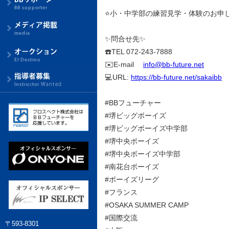
⭐小・中学部の練習見学・体験のお申
✨問合せ先✨
☎️TEL 072-243-7888
✉️E-mail
info@bb-future.net
💻URL:
https://bb-future.net/sakaibb
#BBフューチャー
#堺ビッグボーイズ
#堺ビッグボーイズ中学部
#堺中央ボーイズ
#堺中央ボーイズ中学部
#南花台ボーイズ
#ボーイズリーグ
#フランス
#OSAKA SUMMER CAMP
#国際交流
〒593-8301