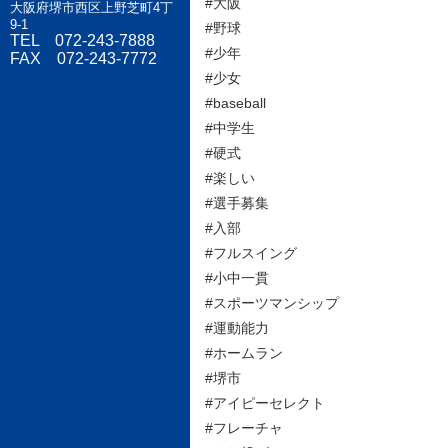
#大阪
大阪府堺市西区上野芝町4丁
9-1
#野球
TEL 072-243-7888
#少年
FAX 072-243-7772
#少女
#baseball
#中学生
#硬式
#楽しい
#選手募集
#入部
#フルスイング
#小中一貫
#スポーツマンシップ
#運動能力
#ホームラン
#堺市
#アイピーセレクト
#フレーチャ