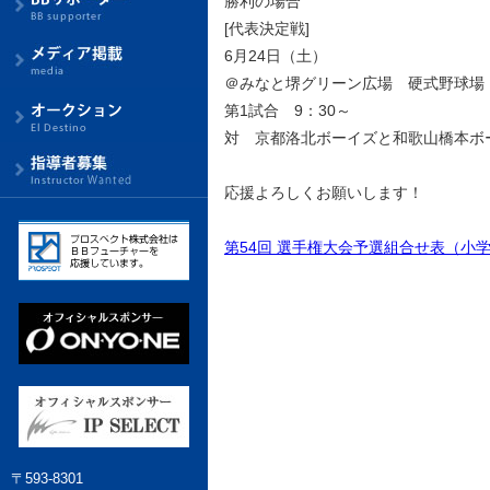
勝利の場合
[代表決定戦]
6月24日（土）
＠みなと堺グリーン広場 硬式野球場
第1試合 9：30～
対 京都洛北ボーイズと和歌山橋本ボ
応援よろしくお願いします！
第54回 選手権大会予選組合せ表（小
〒593-8301