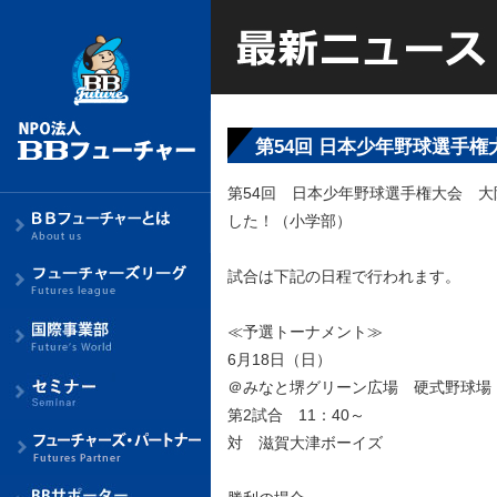
第54回 日本少年野球選手
第54回 日本少年野球選手権大会 
した！（小学部）
試合は下記の日程で行われます。
≪予選トーナメント≫
6月18日（日）
＠みなと堺グリーン広場 硬式野球場
第2試合 11：40～
対 滋賀大津ボーイズ