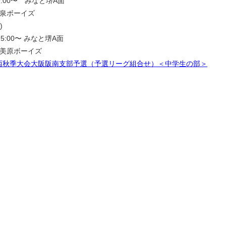
:00〜 みなと堺A面
泉ボーイズ
)
5:00〜 みなと堺A面
美原ボーイズ
関西秋季大会大阪阪南支部予選（予選リーグ組合せ）＜中学生の部＞