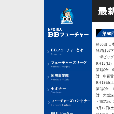
第5
第50回 
詳細は以下
・堺ビッグ
9月13(日)
第1試合 9
対 中百舌
9月19日(土
第2試合 1
対 大阪深
・南花台ボ
9月12日(土