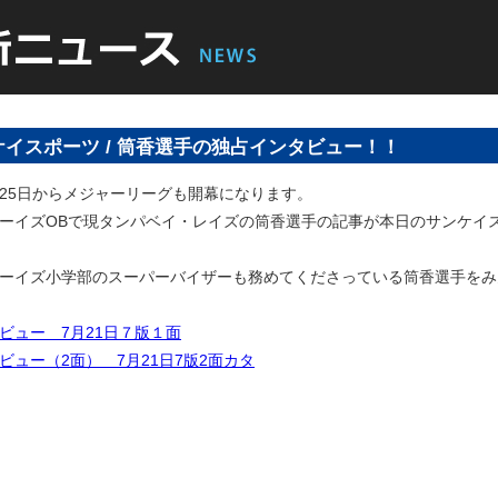
ケイスポーツ / 筒香選手の独占インタビュー！！
25日からメジャーリーグも開幕になります。
ーイズOBで現タンパベイ・レイズの筒香選手の記事が本日のサンケイ
ーイズ小学部のスーパーバイザーも務めてくださっている筒香選手をみ
ビュー 7月21日７版１面
ビュー（2面） 7月21日7版2面カタ