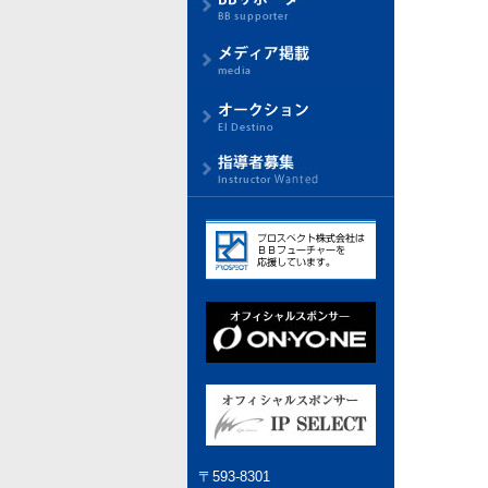
〒593-8301