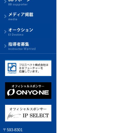
〒593-8301