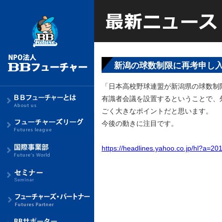
新潟の球数制限に再考申し
「日本高校野球連盟が新潟県の球数制
有識者会議を設置するということで、
ごく大きなポイントだと思います。
今後の動きに注目です。
https://headlines.yahoo.co.jp/hl?a=2