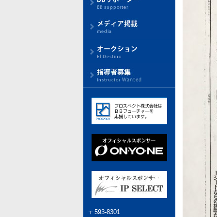
〒593-8301