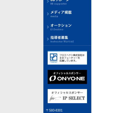
〒593-8301