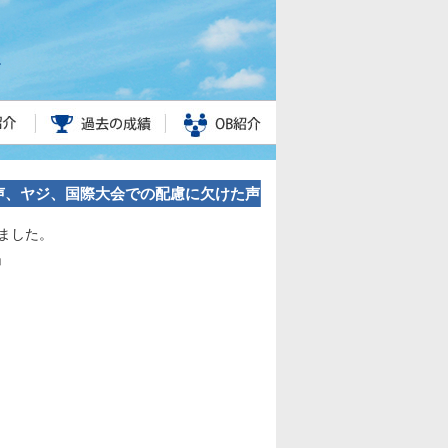
” 罵声、ヤジ、国際大会での配慮に欠けた声
きました。
」