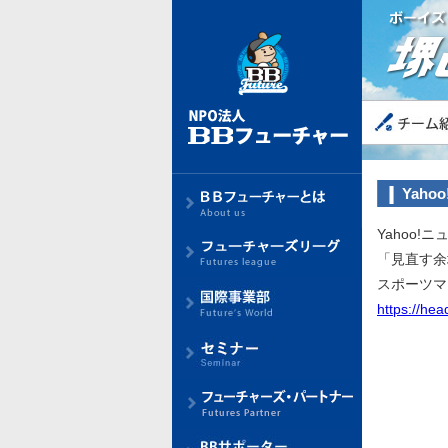
Yah
Yahoo!
「見直す余
スポーツマ
https://he