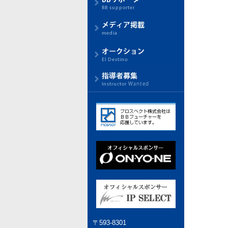
〒593-8301