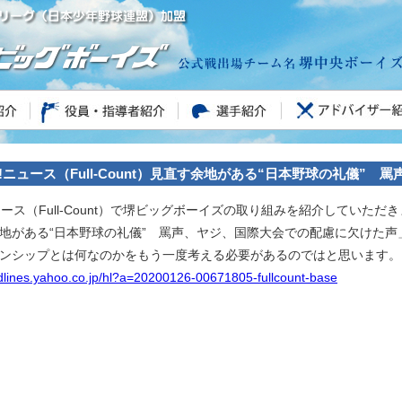
oo!ニュース（Full-Count）見直す余地がある“日本野球の礼儀
ニュース（Full-Count）で堺ビッグボーイズの取り組みを紹介していただ
地がある“日本野球の礼儀” 罵声、ヤジ、国際大会での配慮に欠けた声
ンシップとは何なのかをもう一度考える必要があるのではと思います。
adlines.yahoo.co.jp/hl?a=20200126-00671805-fullcount-base