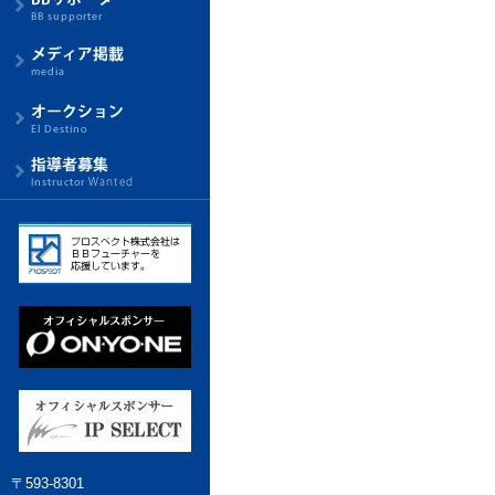
〒593-8301