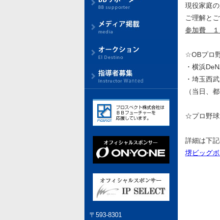
現役家庭の
ご理解とご
参加費 １
☆OBプロ
・横浜De
・埼玉西武
（当日、都
☆プロ野球
詳細は下記
堺ビッグボ
〒593-8301