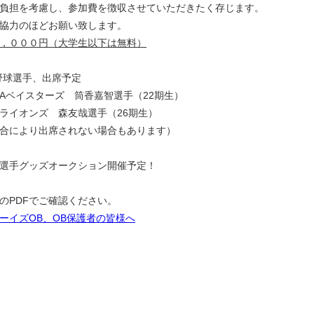
負担を考慮し、参加費を徴収させていただきたく存じます。
協力のほどお願い致します。
，０００円（大学生以下は無料）
野球選手、出席予定
NAベイスターズ 筒香嘉智選手（22期生）
ライオンズ 森友哉選手（26期生）
合により出席されない場合もあります）
選手グッズオークション開催予定！
のPDFでご確認ください。
ーイズOB、OB保護者の皆様へ