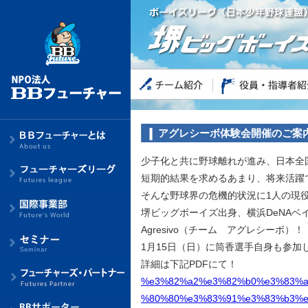
アグレシーボ体験会開催のご案
少子化と共に野球離れが進み、日本全
短期的結果を求めるあまり、将来活躍
そんな野球界の危機的状況に1人の現
堺ビッグボーイズ出身、横浜DeNAベ
Agresivo（チーム アグレシーボ）！
1月15日（日）に筒香選手自身も参加
詳細は下記PDFにて！
%e3%82%a2%e3%82%b0%e3%83%a
%80%80%e3%83%91%e3%83%b3%e