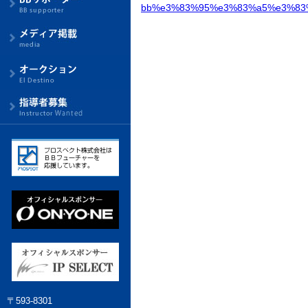
bb%e3%83%95%e3%83%a5%e3%83
〒593-8301