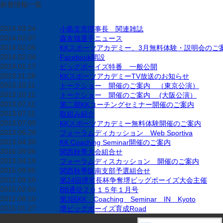
新着情報一覧
2014.03.24
小島圭市理事長 関連雑誌
2014.02.07
森友哉選手ニュース
2014.02.05
KKスポーツアカデミー、3月無料体験・説明会のご
2014.02.04
Facebook開設
2014.01.17
ビッグボーイズ特番 一般公開
2013.11.28
KKスポーツアカデミーTV放送のお知らせ
2013.10.11
トークショー 開催のご案内 （東京公演）
2013.10.11
トークショー 開催のご案内 (大阪公演）
2013.07.11
第二期KKコーチングセミナー開催のご案内
2013.07.11
取組み紹介
2013.07.09
KKスポーツアカデミー無料体験開催のご案内
2013.05.29
フォーラムディカッション Web Sportiva
2013.04.30
KK Coaching Seminar開催のご案内
2016.09.06
関西秋季大会組合せ
2013.04.19
フォーラムディスカッション 開催のご案内
2015.09.05
関西秋季阪南支部予選組合せ
2012.09.10
第24回堺市長杯争奪堺ビッグボーイズ大会主催
2015.02.03
BB通信２０１５年１月号
2012.08.10
第3回KK Coaching Seminar IN Kyoto
2015.01.27
堺ビッグボーイズ育成Road