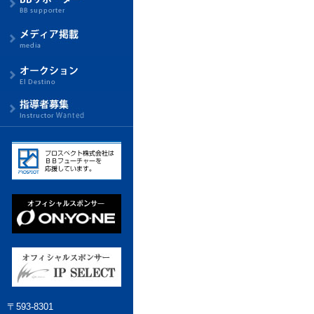
〒593-8301