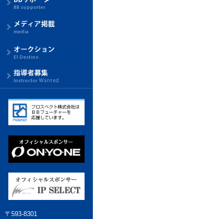
〒593-8301