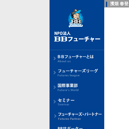
濱畑 春登