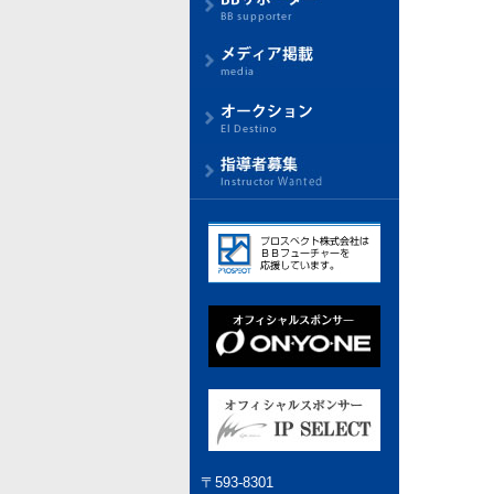
〒593-8301