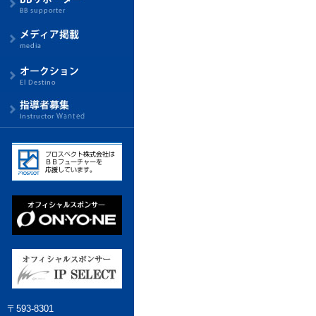
〒593-8301