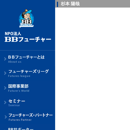
杉本 陽哉