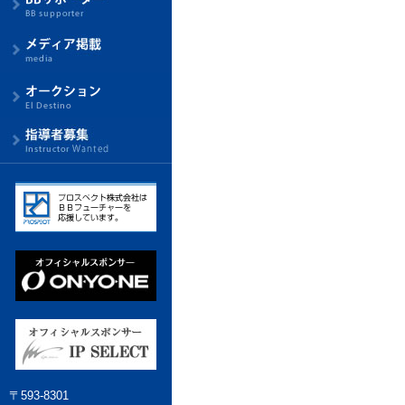
〒593-8301