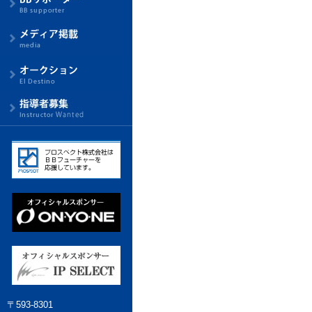
〒593-8301