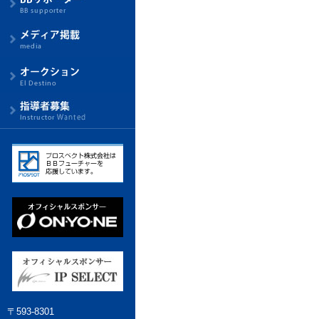
〒593-8301