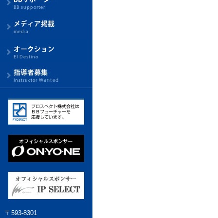
〒593-8301