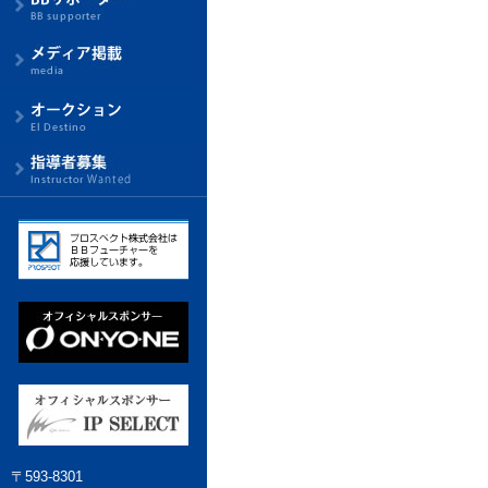
〒593-8301