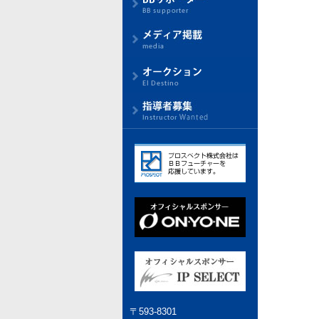
〒593-8301