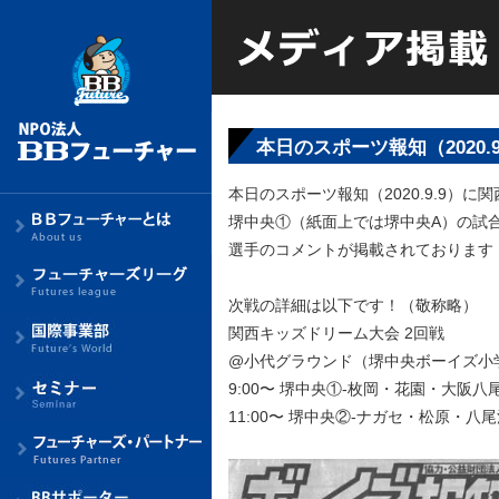
本日のスポーツ報知（2020
本日のスポーツ報知（2020.9.9）
堺中央①（紙面上では堺中央A）の試
選手のコメントが掲載されております
次戦の詳細は以下です！（敬称略）
関西キッズドリーム大会
2
回戦
@
小代グラウンド（堺中央ボーイズ小
9:00
〜
堺中央
①-
枚岡・花園・大阪八
11:00
〜
堺中央
②-
ナガセ・松原・八尾