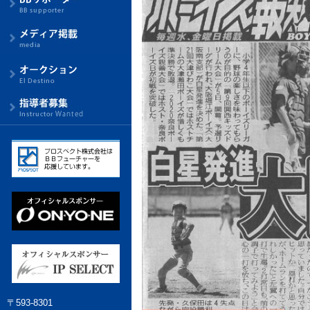
〒593-8301