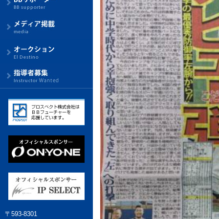
〒593-8301