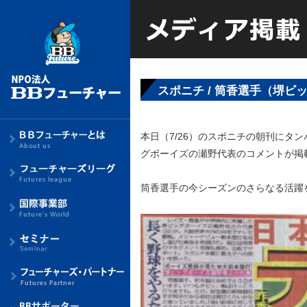
スポニチ / 筒香選手（堺ビ
本日（7/26）のスポニチの朝刊にタ
グボーイズの瀬野代表のコメントが掲
筒香選手の今シーズンのさらなる活躍