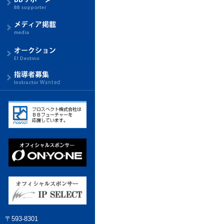
〒593-8301