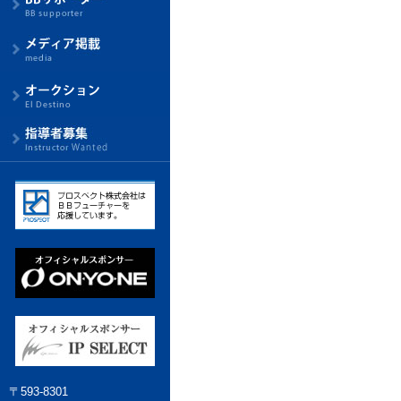
〒593-8301