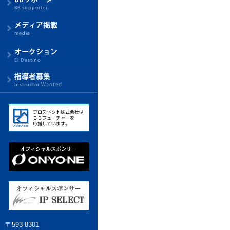
〒593-8301